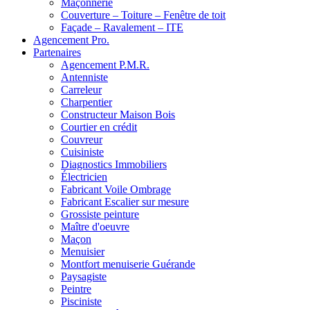
Maçonnerie
Couverture – Toiture – Fenêtre de toit
Façade – Ravalement – ITE
Agencement Pro.
Partenaires
Agencement P.M.R.
Antenniste
Carreleur
Charpentier
Constructeur Maison Bois
Courtier en crédit
Couvreur
Cuisiniste
Diagnostics Immobiliers
Électricien
Fabricant Voile Ombrage
Fabricant Escalier sur mesure
Grossiste peinture
Maître d'oeuvre
Maçon
Menuisier
Montfort menuiserie Guérande
Paysagiste
Peintre
Pisciniste