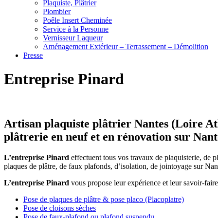
Plaquiste, Plâtrier
Plombier
Poêle Insert Cheminée
Service à la Personne
Vernisseur Laqueur
Aménagement Extérieur – Terrassement – Démolition
Presse
Entreprise Pinard
Artisan plaquiste plâtrier Nantes (Loire Atl
plâtrerie en neuf et en rénovation sur Nant
L’entreprise Pinard
effectuent tous vos travaux de plaquisterie, de pl
plaques de plâtre, de faux plafonds, d’isolation, de jointoyage sur Nant
L’entreprise Pinard
vous propose leur expérience et leur savoir-fair
Pose de plaques de plâtre & pose placo (Placoplatre)
Pose de cloisons sèches
Pose de faux-plafond ou plafond suspendu