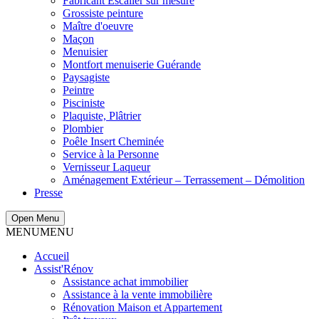
Fabricant Escalier sur mesure
Grossiste peinture
Maître d'oeuvre
Maçon
Menuisier
Montfort menuiserie Guérande
Paysagiste
Peintre
Pisciniste
Plaquiste, Plâtrier
Plombier
Poêle Insert Cheminée
Service à la Personne
Vernisseur Laqueur
Aménagement Extérieur – Terrassement – Démolition
Presse
Open Menu
MENU
MENU
Accueil
Assist'Rénov
Assistance achat immobilier
Assistance à la vente immobilière
Rénovation Maison et Appartement