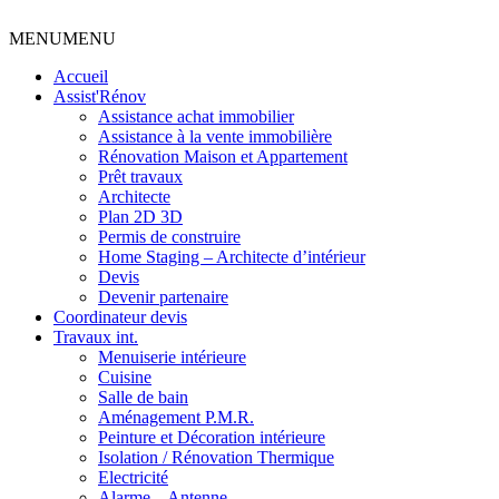
MENU
MENU
Accueil
Assist'Rénov
Assistance achat immobilier
Assistance à la vente immobilière
Rénovation Maison et Appartement
Prêt travaux
Architecte
Plan 2D 3D
Permis de construire
Home Staging – Architecte d’intérieur
Devis
Devenir partenaire
Coordinateur devis
Travaux int.
Menuiserie intérieure
Cuisine
Salle de bain
Aménagement P.M.R.
Peinture et Décoration intérieure
Isolation / Rénovation Thermique
Electricité
Alarme – Antenne