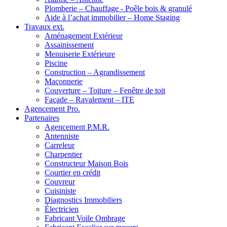
Plomberie – Chauffage - Poêle bois & granulé
Aide à l’achat immobilier – Home Staging
Travaux ext.
Aménagement Extérieur
Assainissement
Menuiserie Extérieure
Piscine
Construction – Agrandissement
Maçonnerie
Couverture – Toiture – Fenêtre de toit
Façade – Ravalement – ITE
Agencement Pro.
Partenaires
Agencement P.M.R.
Antenniste
Carreleur
Charpentier
Constructeur Maison Bois
Courtier en crédit
Couvreur
Cuisiniste
Diagnostics Immobiliers
Électricien
Fabricant Voile Ombrage