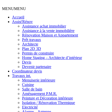
MENU
MENU
Accueil
Assist'Rénov
Assistance achat immobilier
Assistance à la vente immobilière
Rénovation Maison et Appartement
Prêt travaux
Architecte
Plan 2D 3D
Permis de construire
Home Staging – Architecte d’intérieur
Devis
Devenir partenaire
Coordinateur devis
Travaux int.
Menuiserie intérieure
Cuisine
Salle de bain
Aménagement P.M.R.
Peinture et Décoration intérieure
Isolation / Rénovation Thermique
Electricité
Alarme – Antenne