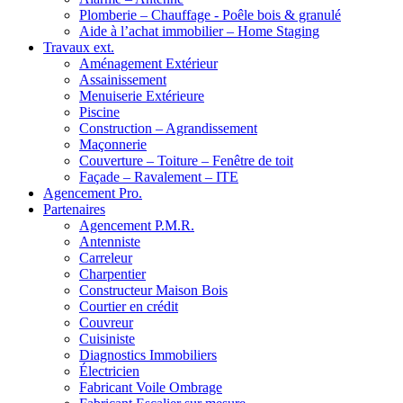
Plomberie – Chauffage - Poêle bois & granulé
Aide à l’achat immobilier – Home Staging
Travaux ext.
Aménagement Extérieur
Assainissement
Menuiserie Extérieure
Piscine
Construction – Agrandissement
Maçonnerie
Couverture – Toiture – Fenêtre de toit
Façade – Ravalement – ITE
Agencement Pro.
Partenaires
Agencement P.M.R.
Antenniste
Carreleur
Charpentier
Constructeur Maison Bois
Courtier en crédit
Couvreur
Cuisiniste
Diagnostics Immobiliers
Électricien
Fabricant Voile Ombrage