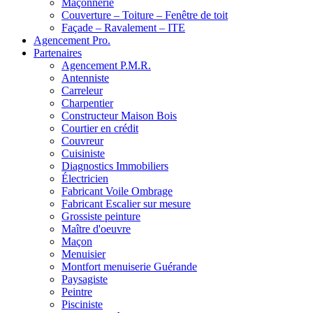
Maçonnerie
Couverture – Toiture – Fenêtre de toit
Façade – Ravalement – ITE
Agencement Pro.
Partenaires
Agencement P.M.R.
Antenniste
Carreleur
Charpentier
Constructeur Maison Bois
Courtier en crédit
Couvreur
Cuisiniste
Diagnostics Immobiliers
Électricien
Fabricant Voile Ombrage
Fabricant Escalier sur mesure
Grossiste peinture
Maître d'oeuvre
Maçon
Menuisier
Montfort menuiserie Guérande
Paysagiste
Peintre
Pisciniste