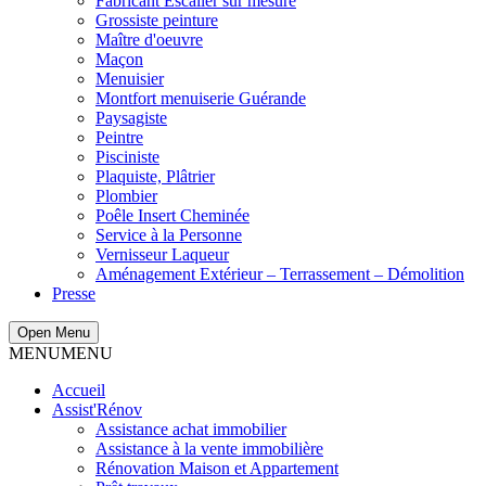
Fabricant Escalier sur mesure
Grossiste peinture
Maître d'oeuvre
Maçon
Menuisier
Montfort menuiserie Guérande
Paysagiste
Peintre
Pisciniste
Plaquiste, Plâtrier
Plombier
Poêle Insert Cheminée
Service à la Personne
Vernisseur Laqueur
Aménagement Extérieur – Terrassement – Démolition
Presse
Open Menu
MENU
MENU
Accueil
Assist'Rénov
Assistance achat immobilier
Assistance à la vente immobilière
Rénovation Maison et Appartement