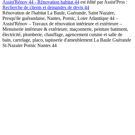
Assist'Rénov 44 - Rénovation habitat 44
est édité par Assist'Pros :
Recherche de clients et demandes de devis 44
Rénovation de l'habitat La Baule, Guérande, Saint Nazaire,
Presqu'ile guérandaise, Nantes, Pornic, Loire Atlantique 44 –
Assist'Rénov – Travaux de rénovation intérieure et extérieure –
Menuiserie intérieure & extérieure, maçonnerie, peinture batiment,
électricité, plomberie, chauffage, agencement cuisine et salle de
bain, carrelage, placo, tapisserie d'ameublement La Baule Guérande
St-Nazaire Pornic Nantes 44
Demande de rappel -
Close
this
Assist Rénov
module
Votre nom & prénom
*
Votre téléphone
*
Votre email
*
Votre code postal
*