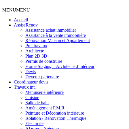
MENU
MENU
Accueil
Assist'Rénov
Assistance achat immobilier
Assistance à la vente immobilière
Rénovation Maison et Appartement
Prêt travaux
Architecte
Plan 2D 3D
Permis de construire
Home Staging – Architecte d’intérieur
Devis
Devenir partenaire
Coordinateur devis
Travaux int.
Menuiserie intérieure
Cuisine
Salle de bain
Aménagement P.M.R.
Peinture et Décoration intérieure
Isolation / Rénovation Thermique
Electricité
Alarme – Antenne