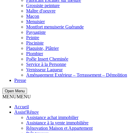
Fabricant Escalier sur mesure
Grossiste peinture
Maître d'oeuvre
Maçon
Menuisier
Montfort menuiserie Guérande
Paysagiste
Peintre
Pisciniste
Plaquiste, Plâtrier
Plombier
Poêle Insert Cheminée
Service à la Personne
Vernisseur Laqueur
Aménagement Extérieur – Terrassement – Démolition
Presse
Open Menu
MENU
MENU
Accueil
Assist'Rénov
Assistance achat immobilier
Assistance à la vente immobilière
Rénovation Maison et Appartement