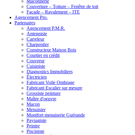
Maçonnerie
Couverture – Toiture – Fenêtre de toit
Façade – Ravalement – ITE
Agencement Pro.
Partenaires
Agencement P.M.R.
Antenniste
Carreleur
Charpentier
Constructeur Maison Bois
Courtier en crédit
Couvreur
Cuisiniste
Diagnostics Immobiliers
Électricien
Fabricant Voile Ombrage
Fabricant Escalier sur mesure
Grossiste peinture
Maître d'oeuvre
Maçon
Menuisier
Montfort menuiserie Guérande
Paysagiste
Peintre
Pisciniste